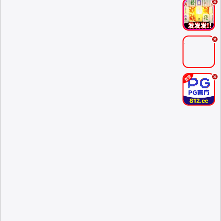
.
.
.