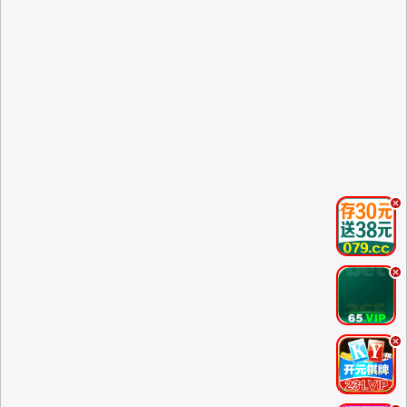
.
.
.