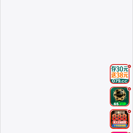
.
.
.