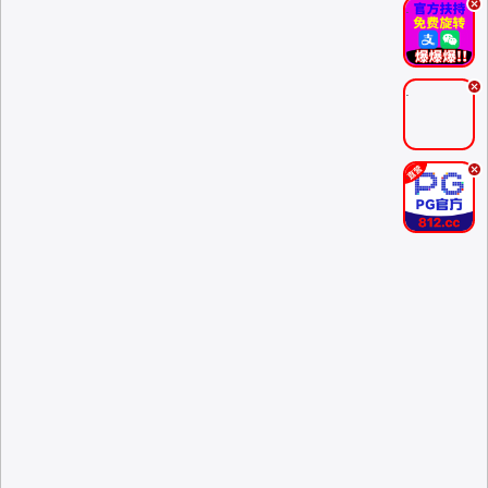
.
.
.