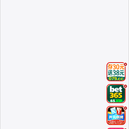
.
.
.