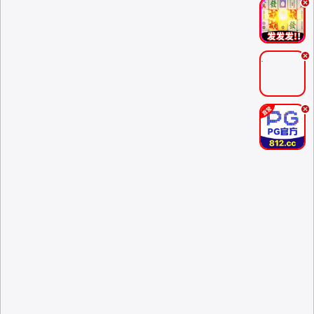
.
.
.