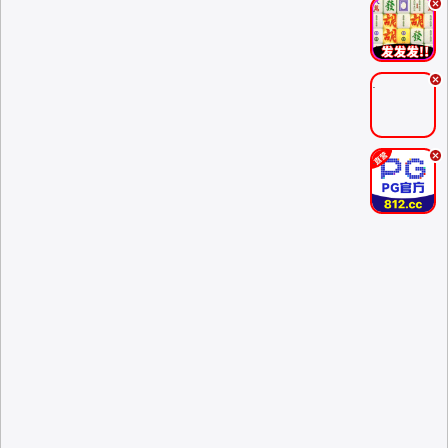
.
.
.