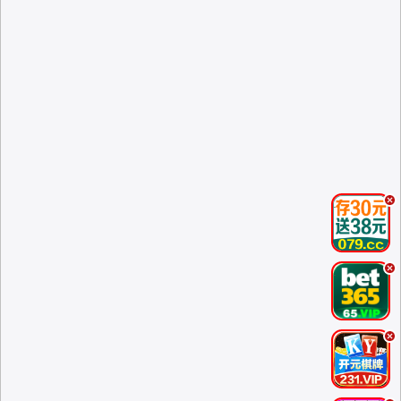
.
.
.