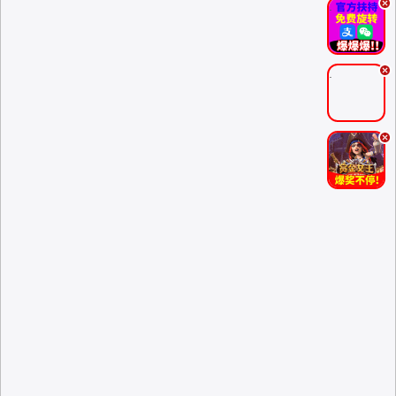
.
.
.