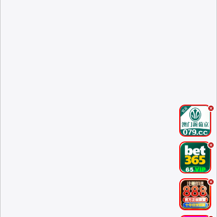
.
.
.