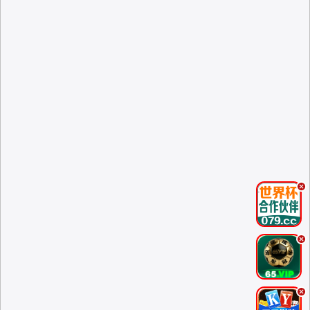
.
.
.