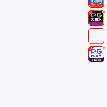
.
.
.