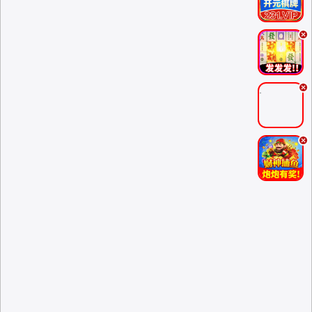
.
.
.