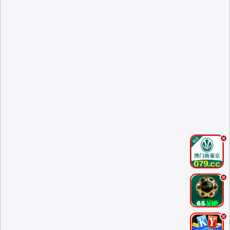
.
.
.