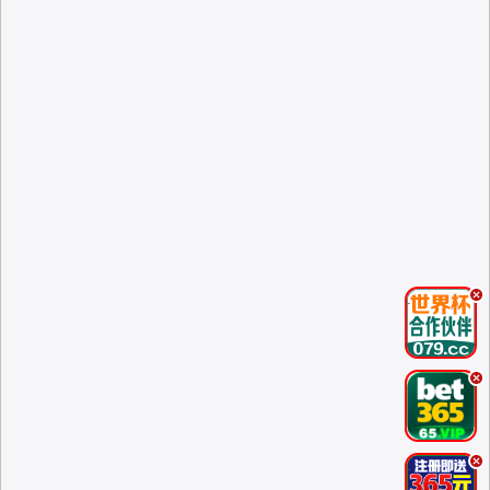
.
.
.