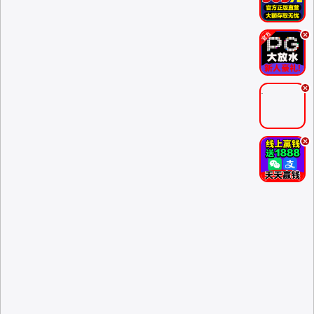
.
.
.