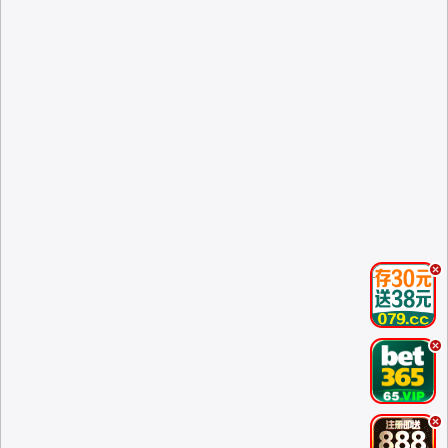
.
.
.