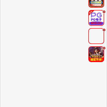
.
.
.