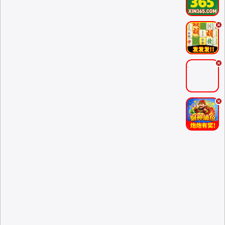
.
.
.