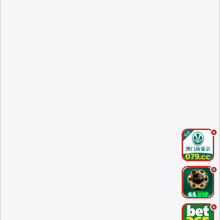
.
.
.