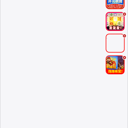
.
.
.