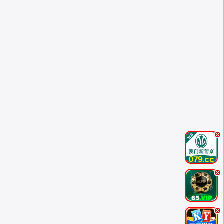
.
.
.