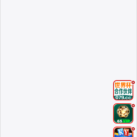
.
.
.