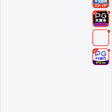
.
.
.