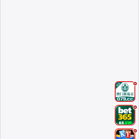
.
.
.