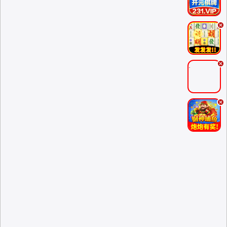
.
.
.