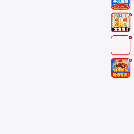
.
.
.