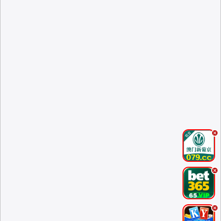
.
.
.