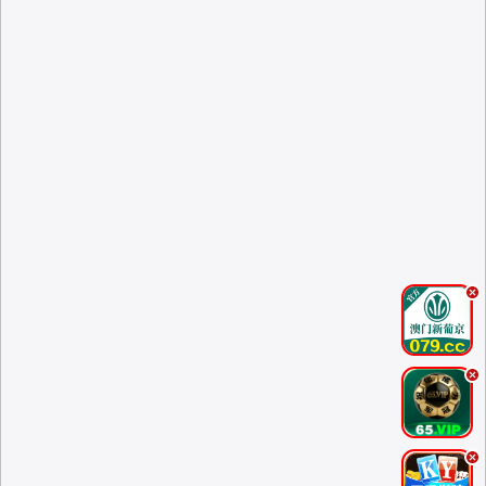
.
.
.