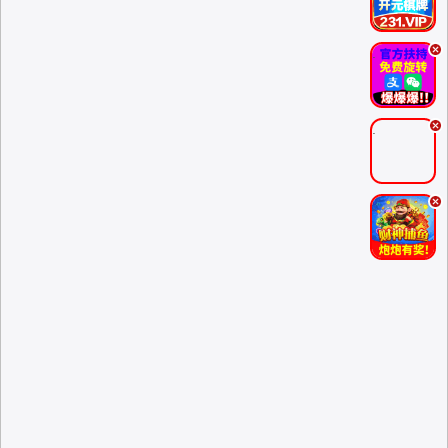
.
.
.