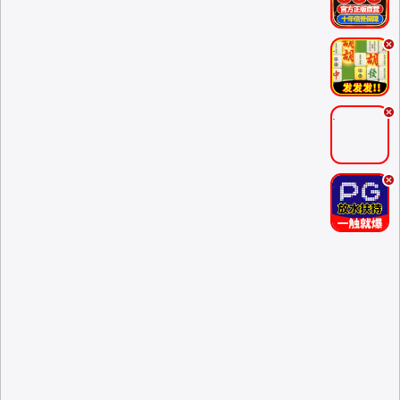
.
.
.