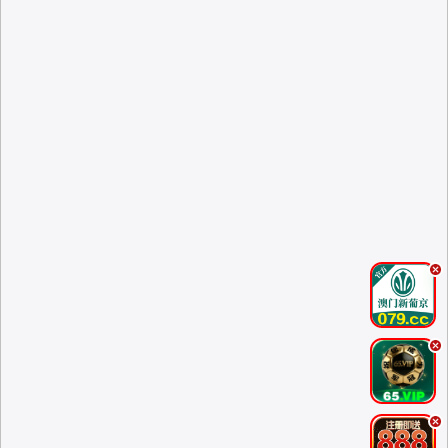
.
.
.