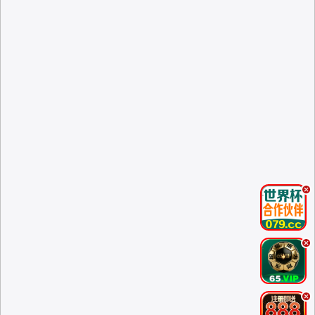
.
.
.