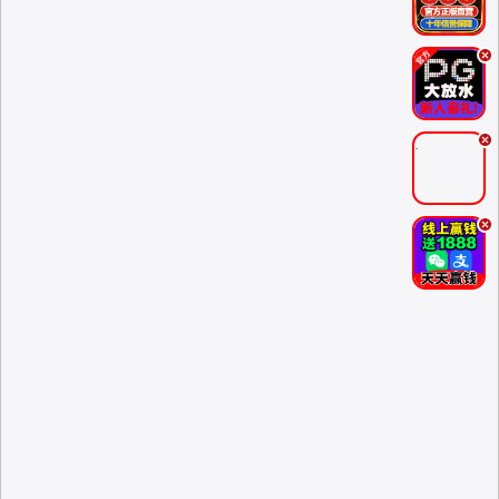
.
.
.