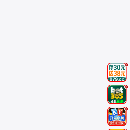
.
.
.