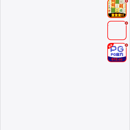
.
.
.