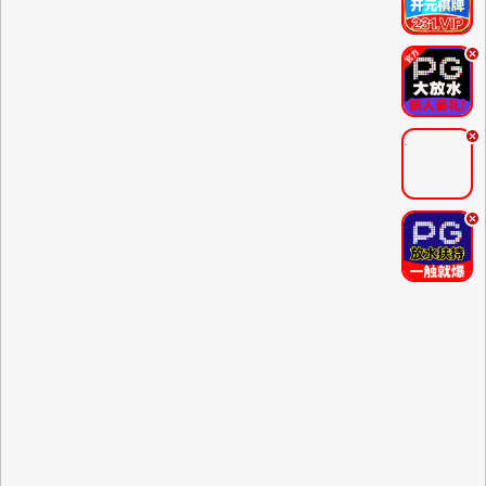
.
.
.