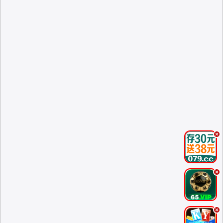
.
.
.