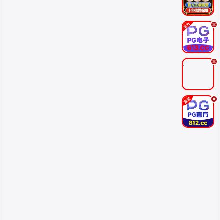
.
.
.