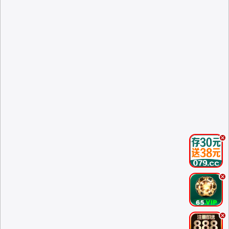
.
.
.